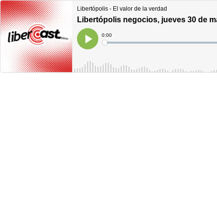
Libertópolis - El valor de la verdad
Libertópolis negocios, jueves 30 de 
Current
0:00
Time
Loaded
:
Play
0%