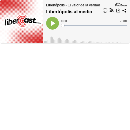
Libertópolis - El valor de la verdad
Libertópolis al medio día, lunes 5 de diciembre de 2022
Current
0:00
Remain
-
0:00
Time
Time
Loaded
:
Play
0%