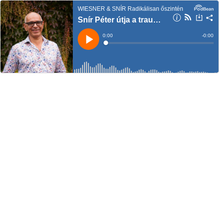
WIESNER & SNÍR Radikálisan őszintén
Snír Péter útja a traumától a hivatásig
Current
0:00
Remain
-
0:00
Time
Time
Loaded
:
Play
0%