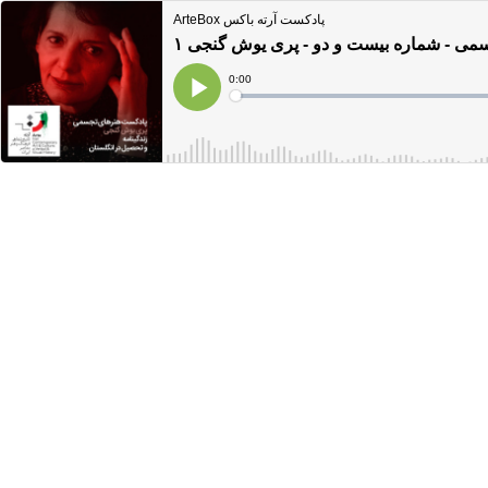
ArteBox پادکست آرته باکس
ی - شماره بیست و دو - پری یوش گنجی ۱
Current
0:00
Time
Loaded
:
Play
0%