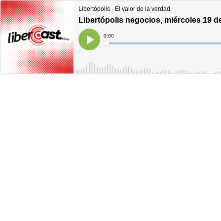
Libertópolis - El valor de la verdad
Libertópolis negocios, miércoles 19 de 
Current
0:00
Time
Loaded
:
Play
0%