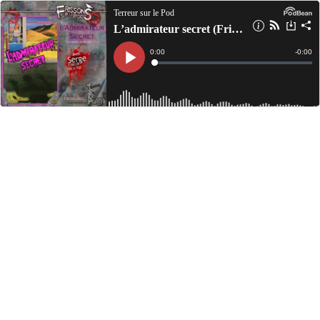
Terreur sur le Pod
L’admirateur secret (Frissons sur le pod 1x12)
Current
0:00
Remain
-
0:00
Time
Time
Loaded
:
Play
0%