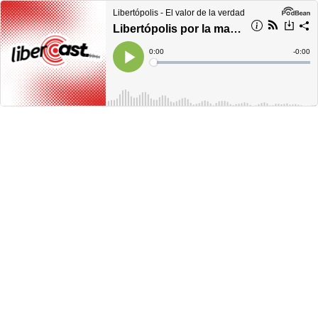
Libertópolis - El valor de la verdad
Libertópolis por la mañana, viernes 24 de marzo de 2023
Current
0:00
Remain
-
0:00
Time
Time
Loaded
:
Play
0%