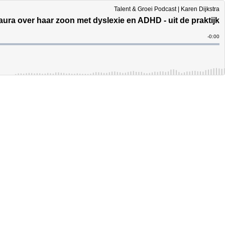
Talent & Groei Podcast | Karen Dijkstra
aura over haar zoon met dyslexie en ADHD - uit de praktijk
Remain
-
0:00
Time