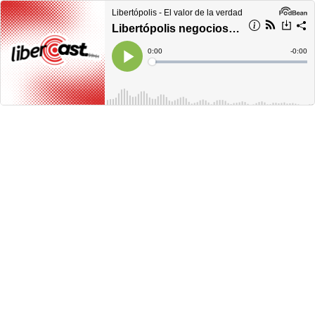
Libertópolis - El valor de la verdad
Libertópolis negocios, miércoles 25 de enero de 2023
Current
0:00
Remain
-
0:00
Time
Time
Loaded
:
Play
0%