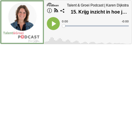
Talent & Groei Podcast | Karen Dijkstra
15. Krijg inzicht in hoe je kind denkt | Vaste vs Groei Mindset (stap 2)
Current
0:00
Remain
-
0:00
Time
Time
Loaded
:
Play
0%