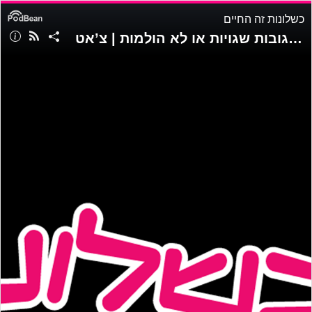
כשלונות זה החיים
יש לי ”כשלים” במובן זה שאני יכול ליצור תגובות שגויות או לא הולמות | צ’אט GPT | פרק 2