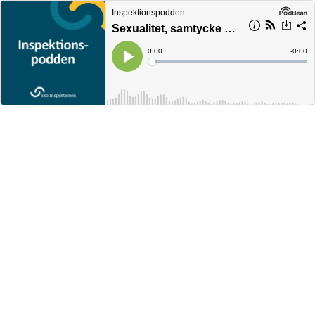
Inspektionspodden
Sexualitet, samtycke och relationer
Current
0:00
Remain
-
0:00
Time
Time
Loaded
:
Play
0%