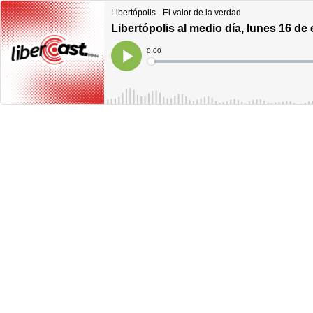
Libertópolis - El valor de la verdad
Libertópolis al medio día, lunes 16 de
Current
0:00
Time
Loaded
:
Play
0%