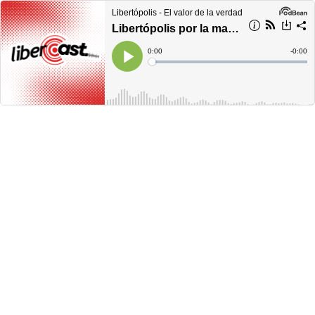
Libertópolis - El valor de la verdad
Libertópolis por la mañana, miércoles 31 de mayo del 2023
Current
0:00
Remain
-
0:00
Time
Time
Loaded
:
Play
0%