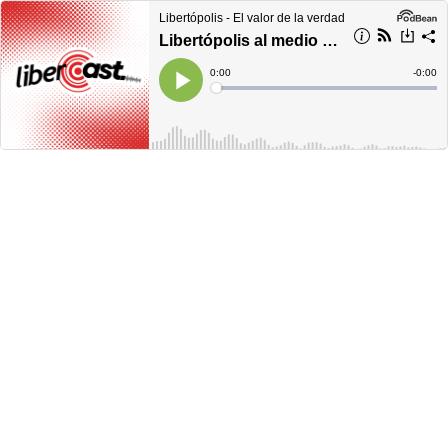
Libertópolis - El valor de la verdad
Libertópolis al medio día, miércoles 22 de junio de 2022
Current
0:00
Remain
-
0:00
Time
Time
Loaded
:
Play
0%