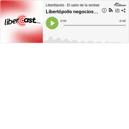
Libertópolis - El valor de la verdad
Libertópolis negocios, lunes 19 de junio del 2023
Current
0:00
Remain
-
0:00
Time
Time
Loaded
:
Play
0%