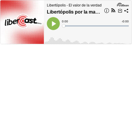
Libertópolis - El valor de la verdad
Libertópolis por la mañana, miércoles 02 de noviembre de 2022
Current
0:00
Remain
-
0:00
Time
Time
Loaded
:
Play
0%