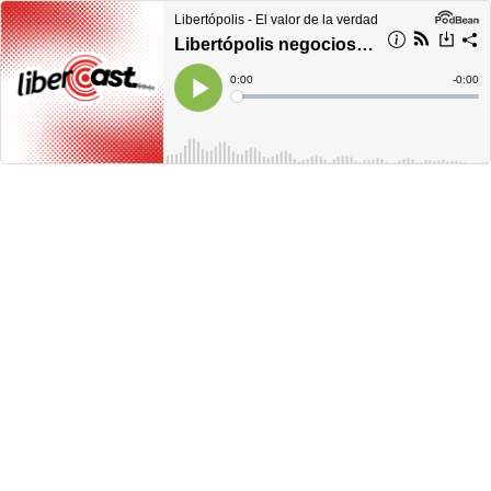
Libertópolis - El valor de la verdad
Libertópolis negocios, jueves 20 de abril de 2023
Current
0:00
Remain
-
0:00
Time
Time
Loaded
:
Play
0%