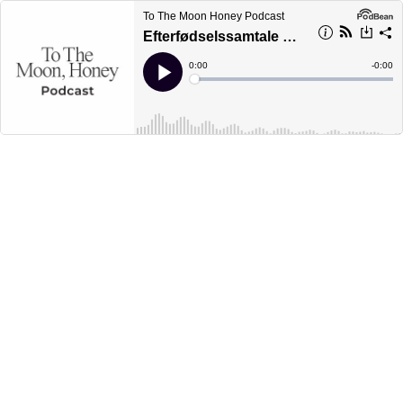
To The Moon Honey Podcast
Efterfødselssamtale med Maria Gregersen
Current
0:00
Remain
-
0:00
Time
Time
Loaded
:
Play
0%