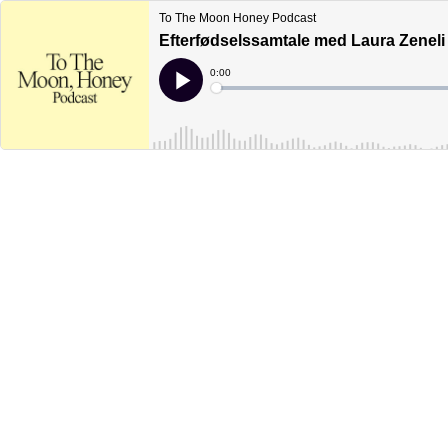
To The Moon Honey Podcast
Efterfødselssamtale med Laura Zeneli
Current
0:00
Time
Loaded
:
Play
0%