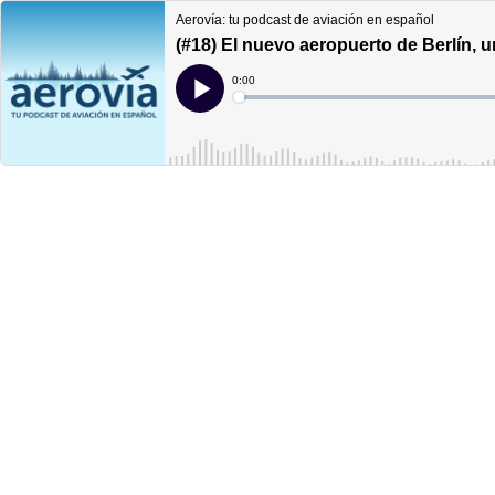
Aerovía: tu podcast de aviación en español
(#18) El nuevo aeropuerto de Berlín, u
Current
0:00
Time
Loaded
:
Play
0%