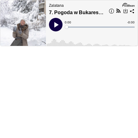
Zalatana
7. Pogoda w Bukareszcie
Current
0:00
Remain
-
0:00
Time
Time
Loaded
:
Play
0%