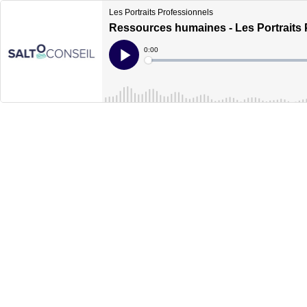
Les Portraits Professionnels
Ressources humaines - Les Portraits 
Current
0:00
Time
Loaded
:
Play
0%