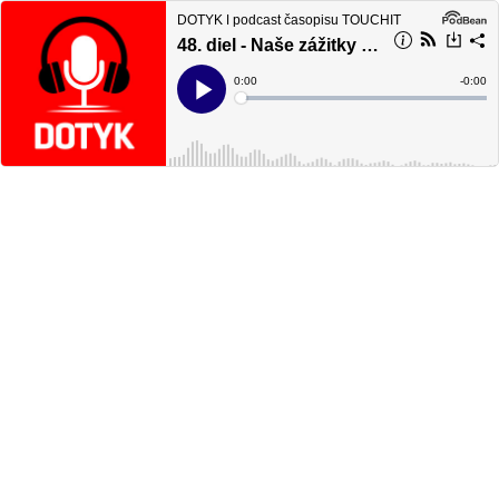
DOTYK ǀ podcast časopisu TOUCHIT
48. diel - Naše zážitky zo služobných ciest po svete - DOTYK
Current
0:00
Remain
-
0:00
Time
Time
Loaded
:
Play
0%