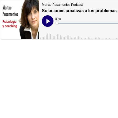
Mertxe Pasamontes Podcast
Soluciones creativas a los problemas
Current
0:00
Time
Loaded
:
Play
0%