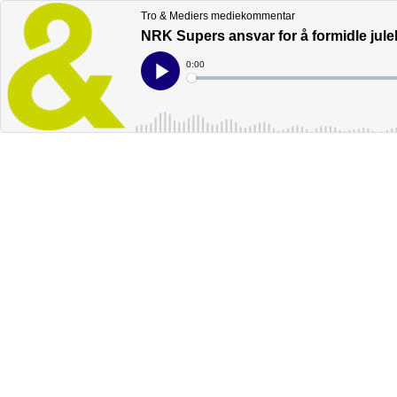
Tro & Mediers mediekommentar
NRK Supers ansvar for å formidle jule
Current
0:00
Time
Loaded
:
Play
0%