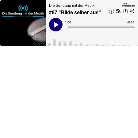
Die Sendung mit der Metrik
#87 "Bilde selber aus"
Current
0:00
Remain
-
0:00
Time
Time
Loaded
:
Play
0%