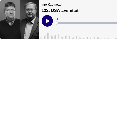
Inre Kabinettet
132: USA-avsnittet
Current
0:00
Time
Loaded
:
Play
0%