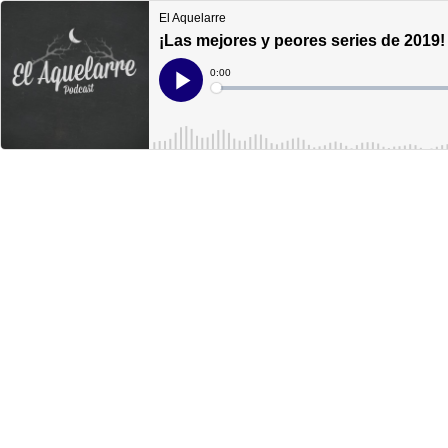
El Aquelarre
¡Las mejores y peores series de 2019!
Current
0:00
Time
Loaded
:
Play
0%