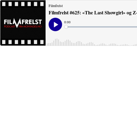
Filmfrelst
Filmfrelst #625: «The Last Showgirl» og 
Current
0:00
Time
Loaded
:
Play
0%