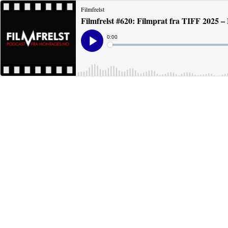
Filmfrelst
Filmfrelst #620: Filmprat fra TIFF 2025
Current
0:00
Time
Loaded
:
Play
0%