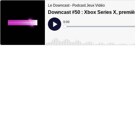
Le Downcast - Podcast Jeux Vidéo
Downcast #50 : Xbox Series X, premiè
Current
0:00
Time
Loaded
:
Play
0%