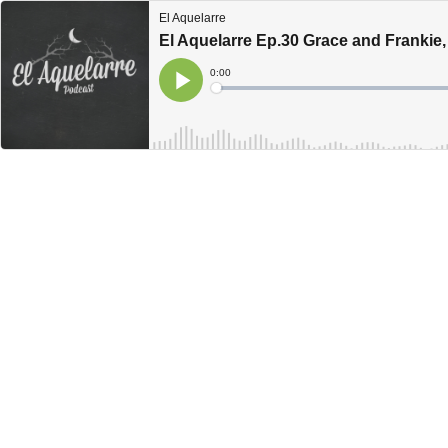
El Aquelarre
El Aquelarre Ep.30 Grace and Frankie,
Current
0:00
Time
Loaded
:
Play
0%