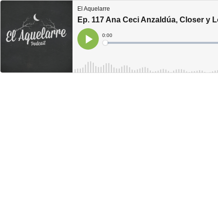
El Aquelarre
Ep. 117 Ana Ceci Anzaldúa, Closer y 
Current
0:00
Time
Loaded
:
Play
0%