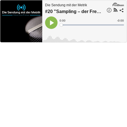
Die Sendung mit der Metrik
#20 "Sampling – der Freund und Feind in deinen Daten"
Current
0:00
Remain
-
0:00
Time
Time
Loaded
:
Play
0%