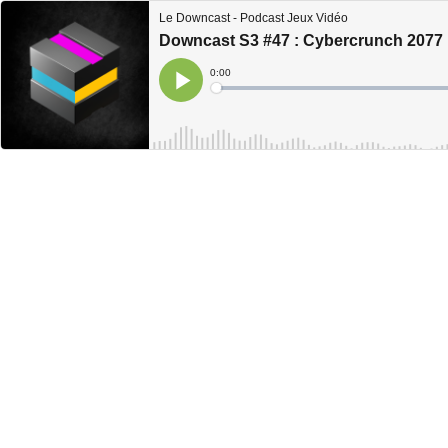
Le Downcast - Podcast Jeux Vidéo
Downcast S3 #47 : Cybercrunch 2077
Current
0:00
Time
Loaded
:
Play
0%