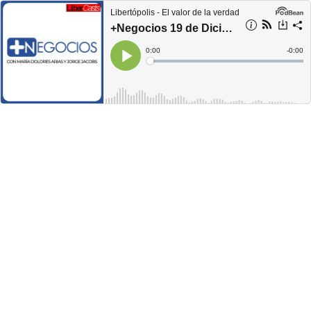
Libertópolis - El valor de la verdad
+Negocios 19 de Diciembre 2018 - Superación personal
Current
0:00
Remain
-
0:00
Time
Time
Loaded
:
Play
0%