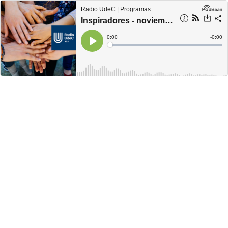
Radio UdeC | Programas
Inspiradores - noviembre 04
Current
0:00
Remain
-
0:00
Time
Time
Loaded
:
Play
0%