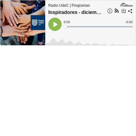
Radio UdeC | Programas
Inspiradores - diciembre 09
Current
0:00
Remain
-
0:00
Time
Time
Loaded
:
Play
0%