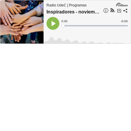
Radio UdeC | Programas
Inspiradores - noviembre 18
Current
0:00
Remain
-
0:00
Time
Time
Loaded
:
Play
0%