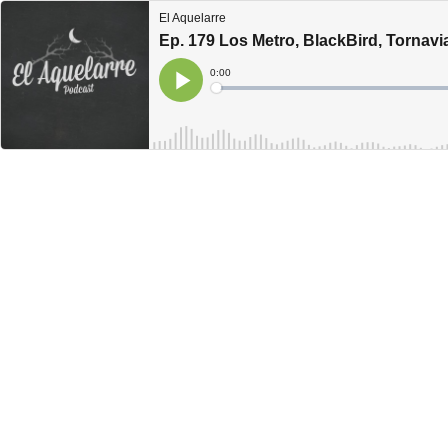
El Aquelarre
Ep. 179 Los Metro, BlackBird, Tornavia
Current
0:00
Time
Loaded
:
Play
0%