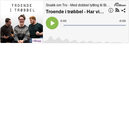
Snakk om Tro - Med dobbel lytting til Bibel og samtid
Troende i trøbbel - Har vitenskap motbevist Gud?
Current
0:00
Remain
-
0:00
Time
Time
Loaded
:
Play
0%