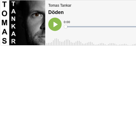
Tomas Tankar
Döden
Current
0:00
Time
Loaded
:
Play
0%