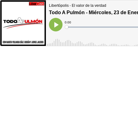
Libertópolis - El valor de la verdad
Todo A Pulmón - Miércoles, 23 de Ene
Current
0:00
Time
Loaded
:
Play
0%