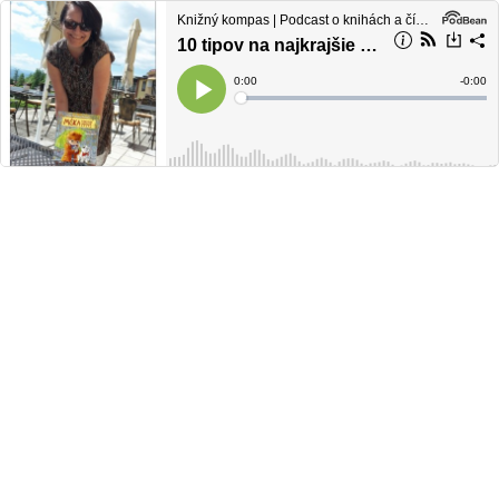
Knižný kompas | Podcast o knihách a čítaní
10 tipov na najkrajšie detské knižky...a nielen na leto
Current
0:00
Remain
-
0:00
Time
Time
Loaded
:
Play
0%