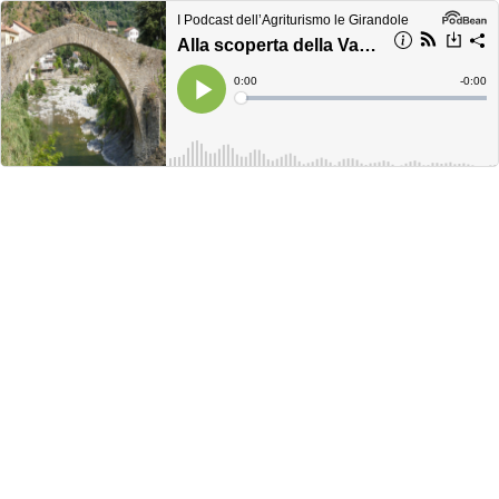
I Podcast dell’Agriturismo le Girandole
Alla scoperta della Valle Argentina da Taggia a Carpasio
Current
0:00
Remain
-
0:00
Time
Time
Loaded
:
Play
0%