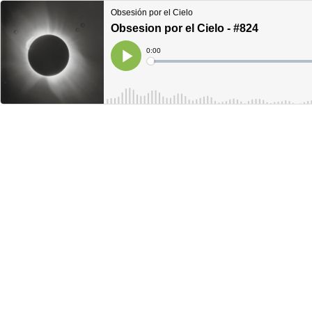
Obsesión por el Cielo
Obsesion por el Cielo - #824
Current
0:00
Time
Loaded
:
Play
0%