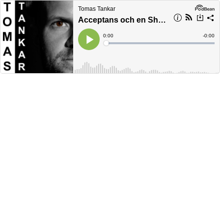
Tomas Tankar
Acceptans och en Shaman
Current
0:00
Remain
-
0:00
Time
Time
Loaded
:
Play
0%