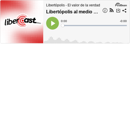
Libertópolis - El valor de la verdad
Libertópolis al medio día, lunes 1 de febrero 2021
Current
0:00
Remain
-
0:00
Time
Time
Loaded
:
Play
0%