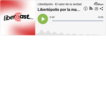
Libertópolis - El valor de la verdad
Libertópolis por la mañana, lunes 23 de noviembre de 2020
Current
0:00
Remain
-
0:00
Time
Time
Loaded
:
Play
0%